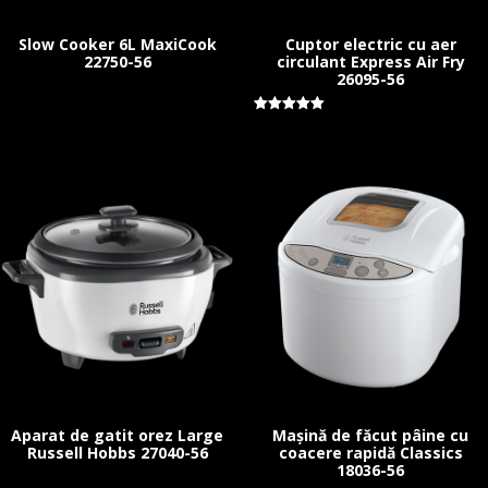
Slow Cooker 6L MaxiCook
Cuptor electric cu aer
22750-56
circulant Express Air Fry
26095-56
Evaluat la
5.00
stele din 5
Aparat de gatit orez Large
Mașină de făcut pâine cu
Russell Hobbs 27040-56
coacere rapidă Classics
18036-56