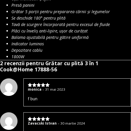
Presă panini
Grătar 5 porții pentru prepararea cărnii și legumelor
Se deschide 180° pentru plită
Tavă de scurgere încorporată pentru excesul de fluide
Plăci cu înveliș anti-lipire, ușor de curățat
Balama ajustabilă pentru gătire uniformă
Indicator luminos
Depozitare cablu
1800W
2 recenzii pentru
Grătar cu plită 3 în 1
Cook@Home 17888-56
monica
–
31 mai 2023
Evaluat la
5
stele din 5
f bun
Zavacski Istvan
–
30 martie 2024
Evaluat la
5
stele din 5