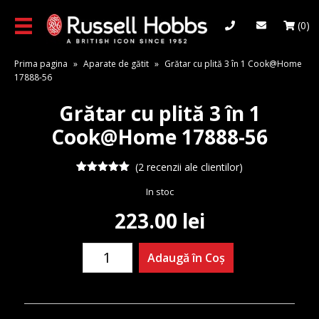
Skip
to
(0)
main
content
Prima pagina
»
Aparate de gătit
»
Grătar cu plită 3 în 1 Cook@Home
17888-56
Grătar cu plită 3 în 1
Cook@Home 17888-56
(
2
recenzii ale clientilor)
2
Evaluat la
In stoc
5.00
din 5
pe baza a
evaluări de
223.00
lei
la clienți
Cantitate
Adaugă în Coș
Grătar
cu
plită
3