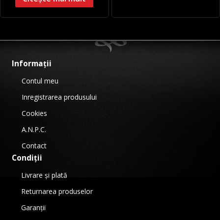
fost:
587.00
699.00 lei.
Informații
Contul meu
Inregistrarea produsului
Cookies
A.N.P.C.
Contact
Condiții
Livrare și plată
Returnarea produselor
Garanții