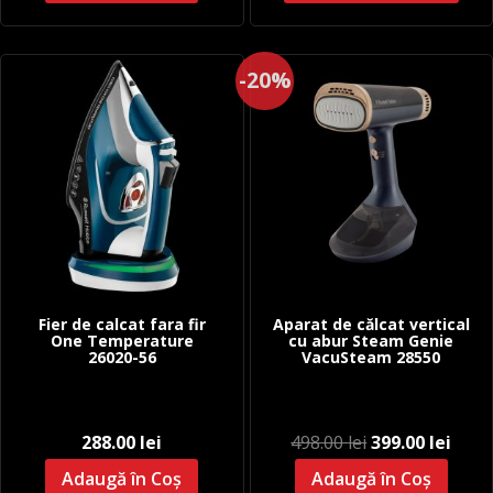
-20%
Fier de calcat fara fir
Aparat de călcat vertical
One Temperature
cu abur Steam Genie
26020-56
VacuSteam 28550
Prețul
Prețu
288.00
lei
498.00
lei
399.00
lei
inițial
cure
Adaugă în Coș
Adaugă în Coș
a
este: