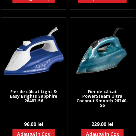
Fier de călcat Light &
Fier de călcat
Easy Brights Sapphire
PowerSteam Ultra
26483-56
Coconut Smooth 26340-
56
96.00
lei
229.00
lei
Adaugă în Coș
Adaugă în Coș