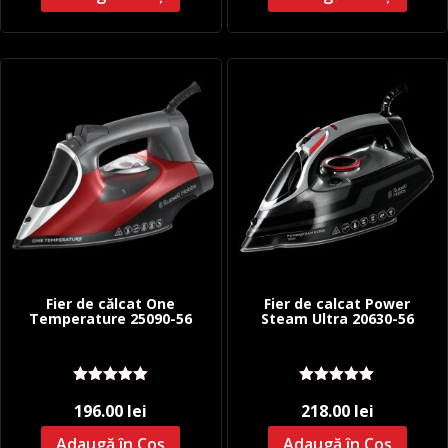
Fier de călcat One
Fier de calcat Power
Temperature 25090-56
Steam Ultra 20630-56
Evaluat la
Evaluat la
196.00
lei
218.00
lei
5.00
stele
5.00
stele
din 5
din 5
Adaugă în Coș
Adaugă în Coș