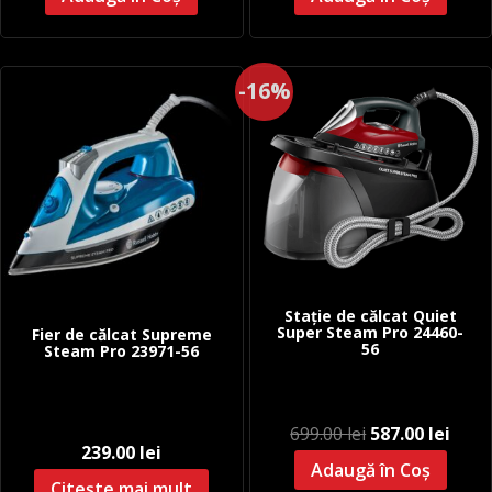
-16%
Stație de călcat Quiet
Super Steam Pro 24460-
Fier de călcat Supreme
56
Steam Pro 23971-56
Prețul
Prețu
699.00
lei
587.00
lei
239.00
lei
inițial
cure
Adaugă în Coș
a
este:
Citește mai mult