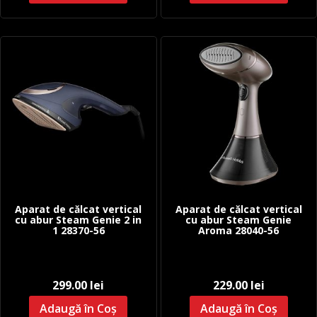
fost:
399.00
498.00 lei.
Aparat de călcat vertical
Aparat de călcat vertical
cu abur Steam Genie 2 in
cu abur Steam Genie
1 28370-56
Aroma 28040-56
299.00
lei
229.00
lei
Adaugă în Coș
Adaugă în Coș