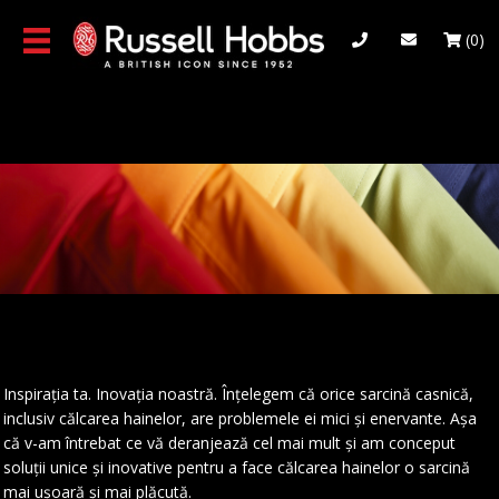
Skip
to
(0)
main
content
Inspirația ta. Inovația noastră. Înțelegem că orice sarcină casnică,
inclusiv călcarea hainelor, are problemele ei mici și enervante. Așa
că v-am întrebat ce vă deranjează cel mai mult și am conceput
soluții unice și inovative pentru a face călcarea hainelor o sarcină
mai ușoară și mai plăcută.