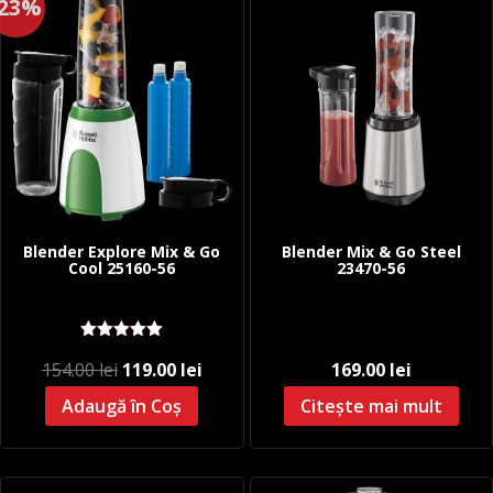
-23%
Blender Explore Mix & Go
Blender Mix & Go Steel
Cool 25160-56
23470-56
Evaluat la
Prețul
Prețul
154.00
lei
119.00
lei
169.00
lei
5.00
stele
din 5
inițial
curent
Adaugă în Coș
Citește mai mult
a
este:
fost:
119.00 lei.
154.00 lei.