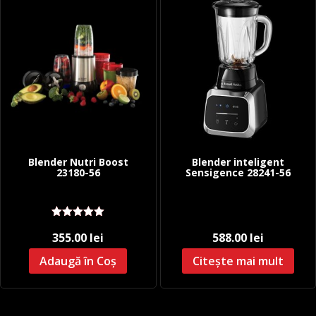
Blender Nutri Boost
Blender inteligent
23180-56
Sensigence 28241-56
Evaluat la
355.00
lei
588.00
lei
5.00
stele
din 5
Adaugă în Coș
Citește mai mult