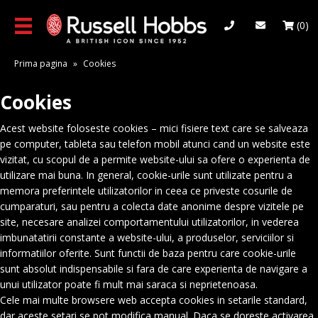
Skip
to
(0)
main
content
Prima pagina
»
Cookies
Cookies
Acest website foloseste cookies – mici fisiere text care se salveaza
pe computer, tableta sau telefon mobil atunci cand un website este
vizitat, cu scopul de a permite website-ului sa ofere o experienta de
utilizare mai buna. In general, cookie-urile sunt utilizate pentru a
memora preferintele utilizatorilor in ceea ce priveste cosurile de
cumparaturi, sau pentru a colecta date anonime despre vizitele pe
site, necesare analizei comportamentului utilizatorilor, in vederea
imbunatatirii constante a website-ului, a produselor, serviciilor si
informatiilor oferite. Sunt functii de baza pentru care cookie-urile
sunt absolut indispensabile si fara de care experienta de navigare a
unui utilizator poate fi mult mai saraca si neprietenoasa.
Cele mai multe browsere web accepta cookies in setarile standard,
dar aceste setari se pot modifica manual. Daca se doreste activarea,