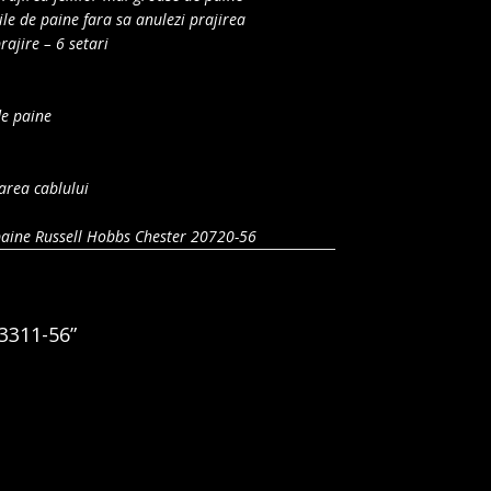
liile de paine fara sa anulezi prajirea
rajire – 6 setari
de paine
area cablului
paine Russell Hobbs Chester 20720-56
23311-56”