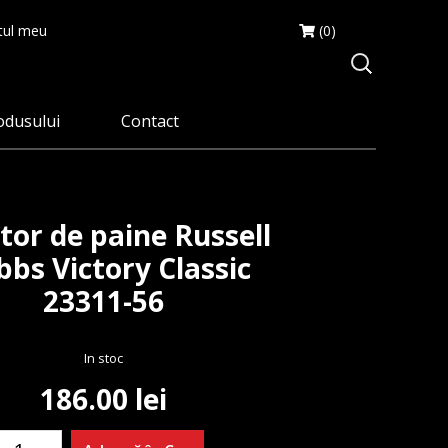
ul meu
(0)
odusului
Contact
itor de paine Russell
bs Victory Classic
23311-56
In stoc
186.00
lei
antitate