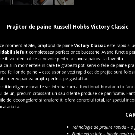
Prajitor de paine Russell Hobbs Victory Classic
ice moment al zilei, prajitorul de paine
Victory Classic
este rapid si u
dabil slefuit
completeaza perfect orice bucatarie. Avand functie p
ne iti va oferi tot ce ai nevoie pentru a savura painea ta favorita.
sa ca si in momentele in care te grabesti poti servi o felie de paine pra
rea feliilor de paine – este usor sa vezi rapid cat de prajite sunt folos
btii mereu painea prajita perfect pe gustul tau.
ctii inteligente incat te vei intreba cum a functionat bucataria ta far
l dejun, precum croissant-uri sau diferite produse de panificatie. Fante
 de ‘decongelare’ si ‘anulare’ iti ofera controlul total, iar spatiul inc
cataria ta.
CAR
Tehnologie de prajire rapida – o
Fante extra late – ideale pentru 