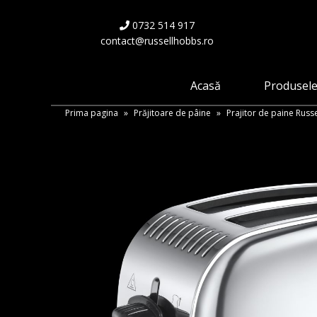
Skip
to
0732 514 917
main
contact@russellhobbs.ro
content
Acasă
Produsel
Prima pagina
»
Prăjitoare de pâine
»
Prajitor de paine Russ