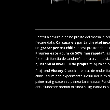
Pentru a savura o paine prajita delicioasa in or
fiecare data.
Carcasa eleganta din otel inoxi
un
gratar pentru chifle
, acest prajitor de pai
Prajirea este acum cu 50% mai rapida*
, a
folosesti functia de ‘anulare’ pentru a vedea sta
ajustabil al nivelului de prajire
te ajuta sa o
Prajitorul
Victory Classic
are atat de multe fun
chifle, acum poti experimenta lucruri noi la micu
paine mai groase sau painea taraneasca. Functiile
anti-alunecare mentin ordinea si siguranta in bu