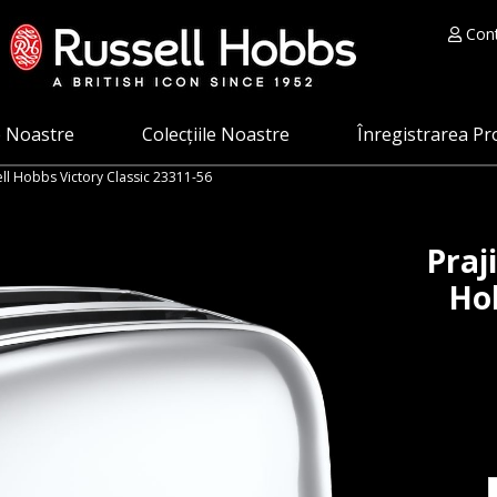
Cont
e Noastre
Colecțiile Noastre
Înregistrarea Pr
ell Hobbs Victory Classic 23311-56
Praj
Hob
C