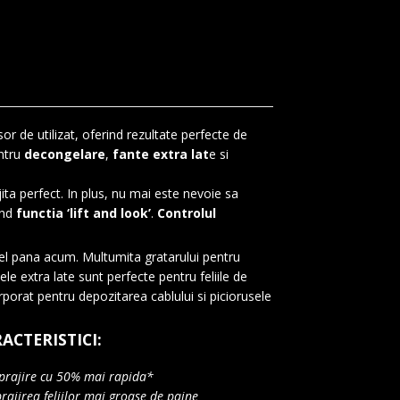
sor de utilizat, oferind rezultate perfecte de
entru
decongelare
,
fante extra lat
e si
jita perfect. In plus, nu mai este nevoie sa
ind
functia ‘lift and look’
.
Controlul
a el pana acum. Multumita gratarului pentru
le extra late sunt perfecte pentru feliile de
orporat pentru depozitarea cablului si piciorusele
ACTERISTICI:
 prajire cu 50% mai rapida*
prajirea feliilor mai groase de paine