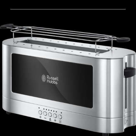
23380-
56