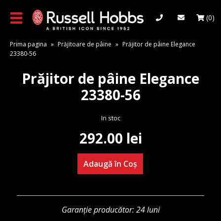
Skip
to
(0)
main
content
Prima pagina
»
Prăjitoare de pâine
»
Prăjitor de pâine Elegance
23380-56
Prăjitor de pâine Elegance
23380-56
In stoc
292.00
lei
Adaugă în Coș
Cantitate
Prăjitor
de
pâine
Garanție producător: 24 luni
Elegance