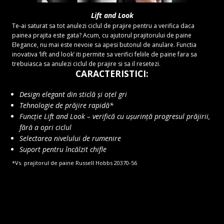
Lift and Look
Te-ai saturat sa tot anulezi ciclul de prajire pentru a verifica daca
painea prajita este gata? Acum, cu ajutorul prajitorului de paine
Elegance, nu mai este nevoie sa apesi butonul de anulare. Functia
inovativa ‘lift and look’ iti permite sa verifici feliile de paine fara sa
trebuiasca sa anulezi ciclul de prajire si sa il resetezi.
CARACTERISTICI:
Design elegant din sticlă și oțel gri
Tehnologie de prăjire rapidă*
Funcție Lift and Look – verifică cu ușurință progresul prăjirii,
fără a opri ciclul
Selectarea nivelului de rumenire
Suport pentru încălzit chifle
*Vs. prajitorul de paine Russell Hobbs 20370-56