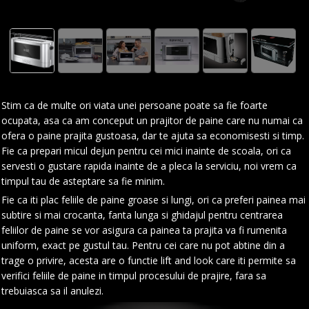
Stim ca de multe ori viata unei persoane poate sa fie foarte
ocupata, asa ca am conceput un prajitor de paine care nu numai ca
ofera o paine prajita gustoasa, dar te ajuta sa economisesti si timp.
Fie ca prepari micul dejun pentru cei mici inainte de scoala, ori ca
servesti o gustare rapida inainte de a pleca la serviciu, noi vrem ca
timpul tau de asteptare sa fie minim.
Fie ca iti plac feliile de paine groase si lungi, ori ca preferi painea mai
subtire si mai crocanta, fanta lunga si ghidajul pentru centrarea
feliilor de paine se vor asigura ca painea ta prajita va fi rumenita
uniform, exact pe gustul tau. Pentru cei care nu pot abtine din a
trage o privire, acesta are o functie lift and look care iti permite sa
verifici feliile de paine in timpul procesului de prajire, fara sa
trebuiasca sa il anulezi.