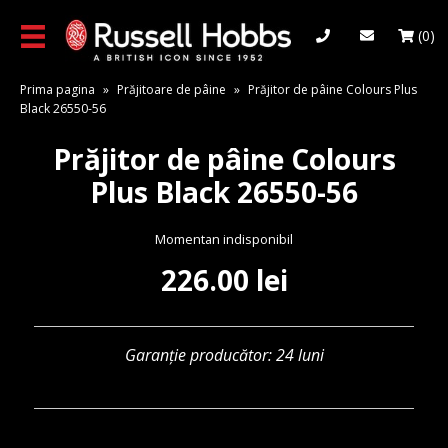
Skip
to
(0)
main
content
Prima pagina
»
Prăjitoare de pâine
»
Prăjitor de pâine Colours Plus
Black 26550-56
Prăjitor de pâine Colours
Plus Black 26550-56
Momentan indisponibil
226.00
lei
Garanție producător: 24 luni