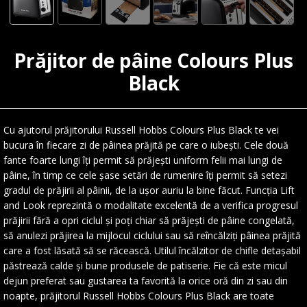
Prăjitor de pâine Colours Plus
Black
Cu ajutorul prăjitorului Russell Hobbs Colours Plus Black te vei
bucura în fiecare zi de pâinea prăjită pe care o iubești. Cele două
fante foarte lungi îți permit să prăjești uniform felii mai lungi de
pâine, în timp ce cele șase setări de rumenire îți permit să setezi
gradul de prăjirii al pâinii, de la ușor auriu la bine făcut. Funcția Lift
and Look reprezintă o modalitate excelentă de a verifica progresul
prăjirii fără a opri ciclul și poți chiar să prăjești de pâine congelată,
să anulezi prăjirea la mijlocul ciclului sau să reîncălziți pâinea prăjită
care a fost lăsată să se răcească. Utilul încălzitor de chifle detașabil
păstrează calde și bune produsele de patiserie. Fie că este micul
dejun preferat sau gustarea ta favorită la orice oră din zi sau din
noapte, prăjitorul Russell Hobbs Colours Plus Black are toate