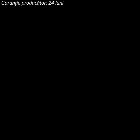
Garanție producător: 24 luni
28130-
70