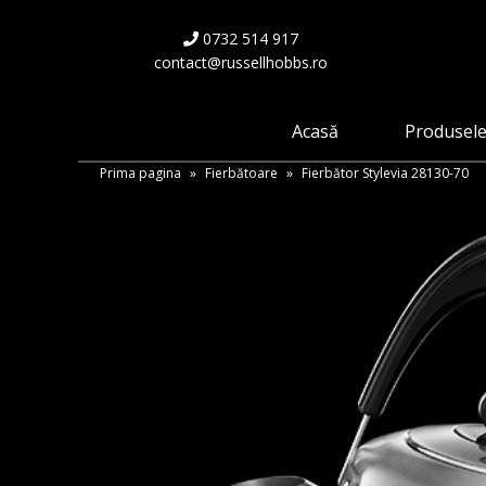
Skip
to
0732 514 917
main
contact@russellhobbs.ro
content
Acasă
Produsel
Prima pagina
»
Fierbătoare
»
Fierbător Stylevia 28130-70