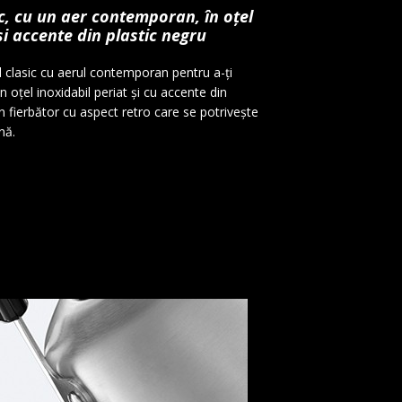
c, cu un aer contemporan, în oțel
și accente din plastic negru
ul clasic cu aerul contemporan pentru a-ți
n oțel inoxidabil periat și cu accente din
n fierbător cu aspect retro care se potrivește
nă.