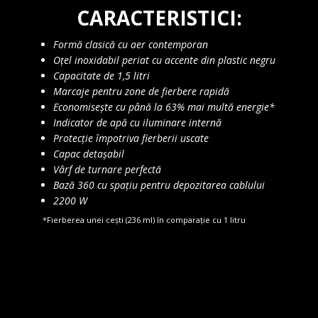
CARACTERISTICI:
Formă clasică cu aer contemporan
Oțel inoxidabil periat cu accente din plastic negru
Capacitate de 1,5 litri
Marcaje pentru zone de fierbere rapidă
Economisește cu până la 63% mai multă energie*
Indicator de apă cu iluminare internă
Protecție împotriva fierberii uscate
Capac detașabil
Vârf de turnare perfectă
Bază 360 cu spațiu pentru depozitarea cablului
2200 W
*Fierberea unei cești (236 ml) în comparație cu 1 litru