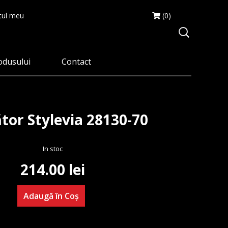
ul meu
(0)
odusului
Contact
tor Stylevia 28130-70
In stoc
214.00
lei
Adaugă în Coș
Cantitate
Fierbător
Stylevia