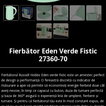
Fierbător Eden Verde Fistic
27360-70
Fierbătorul Russell Hobbs Eden verde fistic este un amestec perfect
de design și performanță. O fereastră discretă cu indicator de
măsurare a apei vă permite să economisiți energie fierbind doar cât
aveți nevoie, în timp ce capacul cu buton, duza de turnare perfectă
și baza de 360° asigură o experiență lină de umplere, fierbere și
turnare. Și pentru că fierbătorul tău este în mod constant expus, de