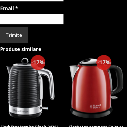
Email
*
Produse similare
-17%
-17%
Fierbător Inspire Black 24361-
Fierbator compact Colours