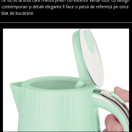
ce să nu ai unul care merită privit? Un exterior verde fistic cu design
contemporan și detalii elegante îl face o piesă de referință pe orice
blat de bucătărie.