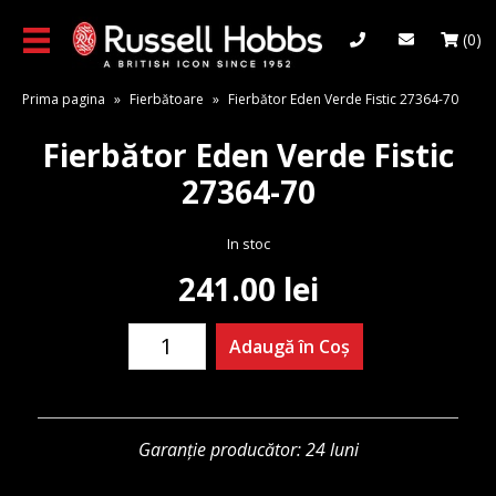
Skip
to
(0)
main
content
Prima pagina
»
Fierbătoare
»
Fierbător Eden Verde Fistic 27364-70
Fierbător Eden Verde Fistic
27364-70
In stoc
241.00
lei
Cantitate
Adaugă în Coș
Fierbător
Eden
Verde
Fistic
Garanție producător: 24 luni
27364-
70