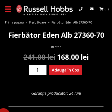
Skip
to
(0)
main
content
Prima pagina
»
Fierbătoare
»
Fierbător Eden Alb 27360-70
Fierbător Eden Alb 27360-70
In stoc
Prețul
Prețul
241.00
lei
168.00
lei
inițial
curent
Cantitate
Adaugă în Coș
Fierbător
a
este:
Eden
Alb
fost:
168.00 
27360-
Garanție producător: 24 luni
70
241.00 lei.