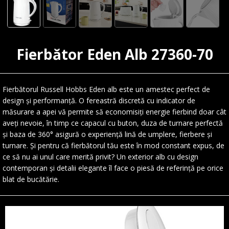
Fierbător Eden Alb 27360-70
Fierbătorul Russell Hobbs Eden alb este un amestec perfect de
design și performanță. O fereastră discretă cu indicator de
măsurare a apei vă permite să economisiți energie fierbind doar cât
aveți nevoie, în timp ce capacul cu buton, duza de turnare perfectă
și baza de 360° asigură o experiență lină de umplere, fierbere și
turnare. Și pentru că fierbătorul tău este în mod constant expus, de
ce să nu ai unul care merită privit? Un exterior alb cu design
contemporan și detalii elegante îl face o piesă de referință pe orice
blat de bucătărie.