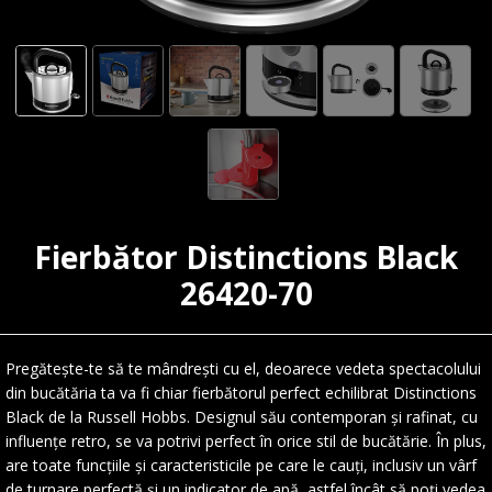
Fierbător Distinctions Black
26420-70
Pregătește-te să te mândrești cu el, deoarece vedeta spectacolului
din bucătăria ta va fi chiar fierbătorul perfect echilibrat Distinctions
Black de la Russell Hobbs. Designul său contemporan și rafinat, cu
influențe retro, se va potrivi perfect în orice stil de bucătărie. În plus,
are toate funcțiile și caracteristicile pe care le cauți, inclusiv un vârf
de turnare perfectă și un indicator de apă, astfel încât să poți vedea