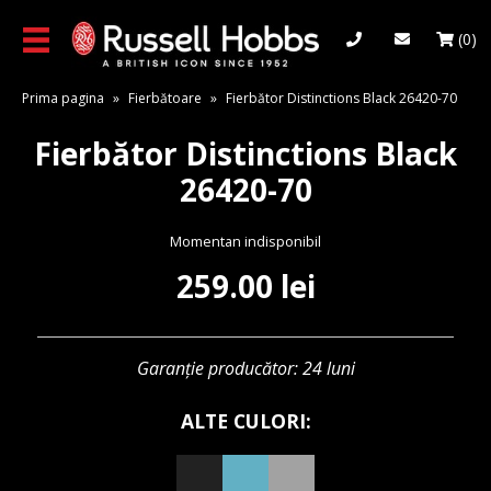
Skip
to
(0)
main
content
Prima pagina
»
Fierbătoare
»
Fierbător Distinctions Black 26420-70
Fierbător Distinctions Black
26420-70
Momentan indisponibil
259.00
lei
Garanție producător: 24 luni
ALTE CULORI: