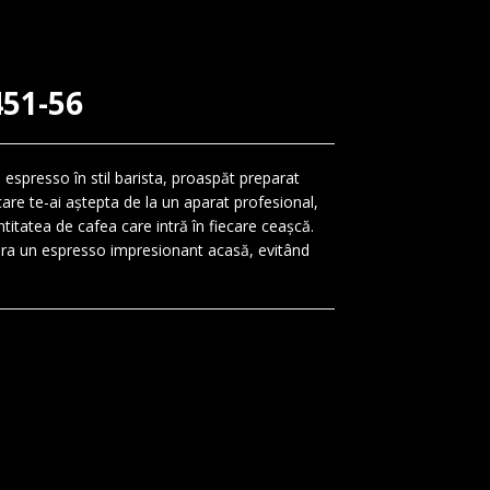
451-56
espresso în stil barista, proaspăt preparat
care te-ai aștepta de la un aparat profesional,
ntitatea de cafea care intră în fiecare ceașcă.
epara un espresso impresionant acasă, evitând