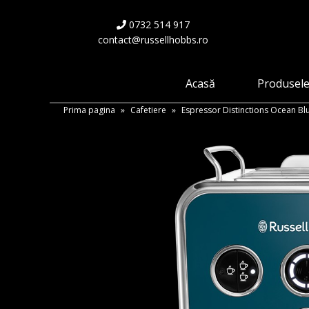
Skip
to
0732 514 917
main
contact@russellhobbs.ro
content
Acasă
Produsel
Prima pagina
»
Cafetiere
»
Espressor Distinctions Ocean Bl