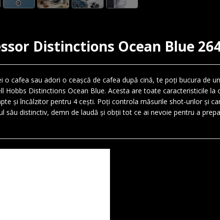
ssor Distinctions Ocean Blue 26
i o cafea sau adori o ceașcă de cafea după cină, te poți bucura de un 
ll Hobbs Distinctions Ocean Blue. Acesta are toate caracteristicile la 
te și încălzitor pentru 4 cești. Poți controla măsurile shot-urilor și ca
gnul său distinctiv, demn de laudă și obții tot ce ai nevoie pentru a pr