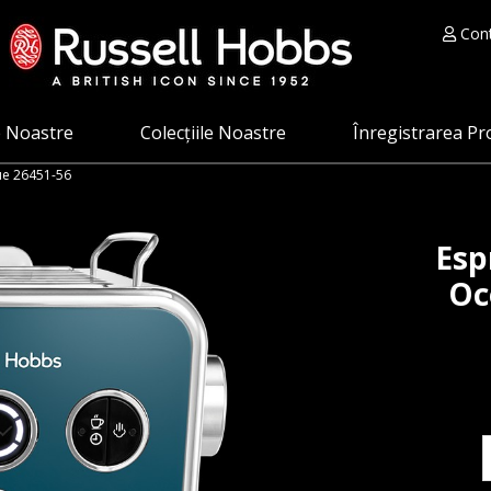
Cont
e Noastre
Colecțiile Noastre
Înregistrarea Pr
ue 26451-56
Esp
Oc
C
E