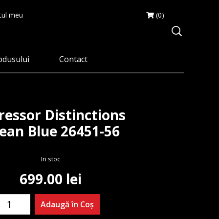
ul meu
(0)
odusului
Contact
ressor Distinctions
ean Blue 26451-56
In stoc
699.00
lei
antitate
Adaugă în Coș
spressor