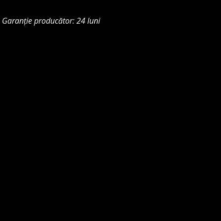
istinctions
Ocean
Garanție producător: 24 luni
lue
6451-
6