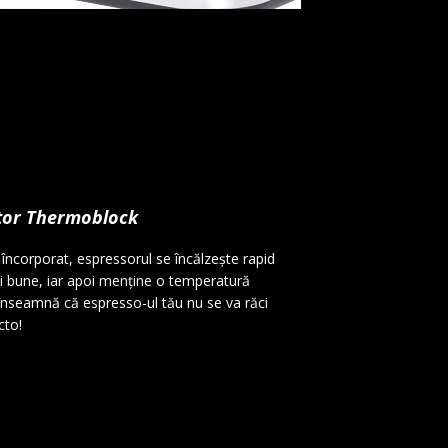
itor Thermoblock
încorporat, espressorul se încălzește rapid
i bune, iar apoi menține o temperatură
 înseamnă că espresso-ul tău nu se va răci
cto!