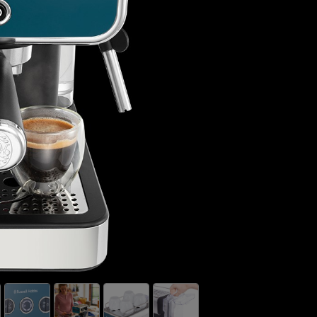
D
B
2
5