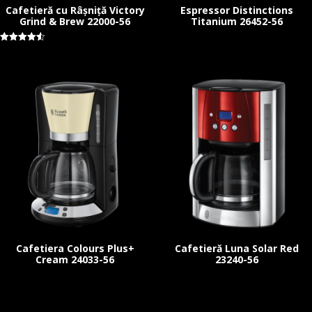
Cafetieră cu Râșniță Victory
Espressor Distinctions
Grind & Brew 22000-56
Titanium 26452-56
Evaluat la
4.55
stele din
5
Cafetiera Colours Plus+
Cafetieră Luna Solar Red
Cream 24033-56
23240-56