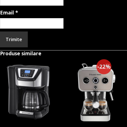
Email
*
Produse similare
-22%