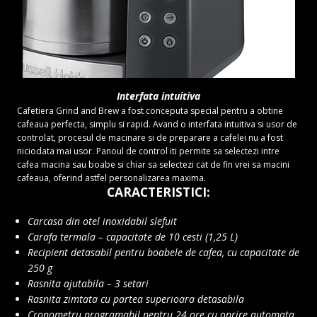
Interfata intuitiva
Cafetiera Grind and Brew a fost conceputa special pentru a obtine
cafeaua perfecta, simplu si rapid. Avand o interfata intuitiva si usor de
controlat, procesul de macinare si de preparare a cafelei nu a fost
niciodata mai usor. Panoul de control iti permite sa selectezi intre
cafea macina sau boabe si chiar sa selectezi cat de fin vrei sa macini
cafeaua, oferind astfel personalizarea maxima.
CARACTERISTICI:
Carcasa din otel inoxidabil slefuit
Carafa termala – capacitate de 10 cesti (1,25 L)
Recipient detasabil pentru boabele de cafea, cu capacitate de
250 g
Rasnita ajutabila – 3 setari
Rasnita zimtata cu partea superioara detasabila
Cronometru programabil pentru 24 ore cu oprire automata