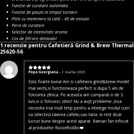
Functie de curatare automata
Functie de pauza in timpul turnarii
Plita cu mentinere la cald – 40 de minute
Perie de curatare
Selector de intensitate aroma
Cos de filtrare detasabil
1 recenzie pentru
Cafetieră Grind & Brew Thermal
25620-56
Popa Georgiana
–
1 martie 2025
Evaluat la
5
stele din 5
Este foarte buna! Am si cafetiera grind&brew model
mai vechi,si functioneaza perfect si dupa 5 ani de
folosinta zilnica. Pe aceasta am cumparat-o de 3
luni,si o folosesc zilnic! Nu a avyt probleme ,insa
necesita mai mult timp pentru a intelege modul cum
sa selectezi taierea cafelei,sau taria. In rest doar
lucruri bune despre acest aparat. Raman fan infocat
al produselor Russelhobbs❤️