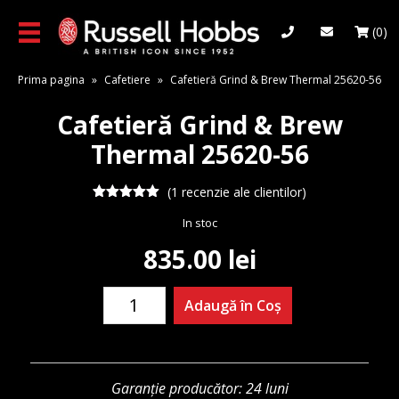
Skip
to
(0)
main
content
Prima pagina
»
Cafetiere
»
Cafetieră Grind & Brew Thermal 25620-56
Cafetieră Grind & Brew
Thermal 25620-56
(
1
recenzie ale clientilor)
Evaluat la
In stoc
5.00
din 5
pe baza
unei
835.00
lei
singure
evaluări
Cantitate
Adaugă în Coș
Cafetieră
Grind
&
Brew
Garanție producător: 24 luni
Thermal