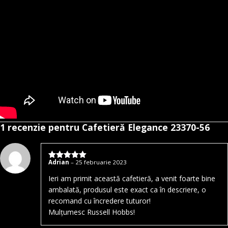
1 recenzie pentru
Cafetieră Elegance 23370-56
Adrian
–
25 februarie 2023
Evaluat la
5
stele din 5
Ieri am primit această cafetieră, a venit foarte bine
ambalată, produsul este exact ca în descriere, o
recomand cu încredere tuturor!
Mulțumesc Russell Hobbs!