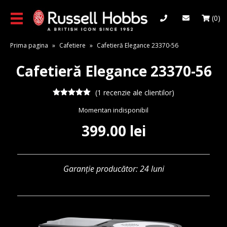
Skip
to
(0)
main
content
Prima pagina
»
Cafetiere
»
Cafetieră Elegance 23370-56
Cafetieră Elegance 23370-56
(
1
recenzie ale clientilor)
Evaluat la
Momentan indisponibil
5.00
din 5
pe baza
unei
399.00
lei
singure
evaluări
Garanție producător: 24 luni