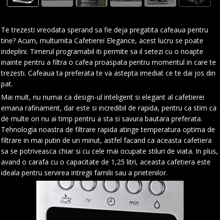
Te trezesti vreodata sperand sa fie deja pregatita cafeaua pentru
tine? Acum, multumita Cafetierei Elegance, acest lucru se poate
indeplini. Timerul programabil iti permite sa il setezi cu o noapte
inainte pentru a filtra o cafea proaspata pentru momentul in care te
trezesti. Cafeaua ta preferata te va astepta imediat ce te dai jos din
pat.
Mai mult, nu numai ca design-ul inteligent si elegant al cafetierei
emana rafinament, dar este si incredibil de rapida, pentru ca stim ca
de multe ori nu ai timp pentru a sta si savura bautara preferata.
Tehnologia noastra de filtrare rapida atinge temperatura optima de
filtrare in mai putin de un minut, astfel facand ca aceasta cafetiera
sa se potriveasca chiar si cu cele mai ocupate stiluri de viata. In plus,
avand o carafa cu o capacitate de 1,25 litri, aceasta cafetiera este
ideala pentru servirea intregii familii sau a prietenilor.