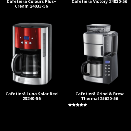
Cafetiera Colours Plus+
Cafetiera Victory 24030-56
Cream 24033-56
Cafetieră Luna Solar Red
Cafetieră Grind & Brew
23240-56
Thermal 25620-56
Evaluat la
5.00
stele din 5